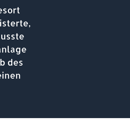
esort
sterte,
usste
anlage
lb des
einen