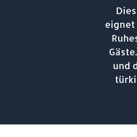
Dies
eignet
Ruhe
Gäste
und d
türk