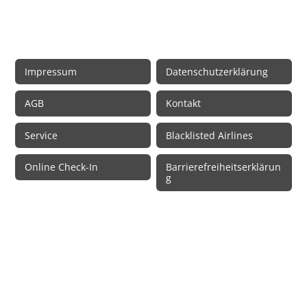
Rechtliche Informationen
Impressum
Datenschutzerklärung
AGB
Kontakt
Service
Blacklisted Airlines
Online Check-In
Barrierefreiheitserklärun
g
© 2026 • Schmetterling