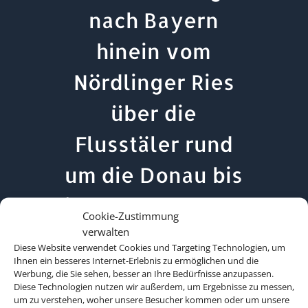
nach Bayern
hinein vom
Nördlinger Ries
über die
Flusstäler rund
um die Donau bis
ins Voralpenland
Cookie-Zustimmung
im Süden.
verwalten
Diese Website verwendet Cookies und Targeting Technologien, um
Ihnen ein besseres Internet-Erlebnis zu ermöglichen und die
Wichtigste Stadt
Werbung, die Sie sehen, besser an Ihre Bedürfnisse anzupassen.
Diese Technologien nutzen wir außerdem, um Ergebnisse zu messen,
ist die
um zu verstehen, woher unsere Besucher kommen oder um unsere