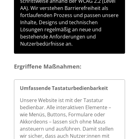
schrittweise anhand der WCAG 2.2 (Level
AA). Wir verstehen Barrierefreiheit als
fortlaufenden Prozess und passen unsere
Inhalte, Designs und technischen
Lösungen regelmäßig an neue und
bestehende Anforderungen und
Nutzerbedürfnisse an.
Ergriffene Maßnahmen:
Umfassende Tastaturbedienbarkeit
Unsere Website ist mit der Tastatur
bedienbar. Alle interaktiven Elemente –
wie Menüs, Buttons, Formulare oder
Akkordeons – lassen sich ohne Maus
ansteuern und ausführen. Damit stellen
wir sicher, dass auch Nutzer:innen mit