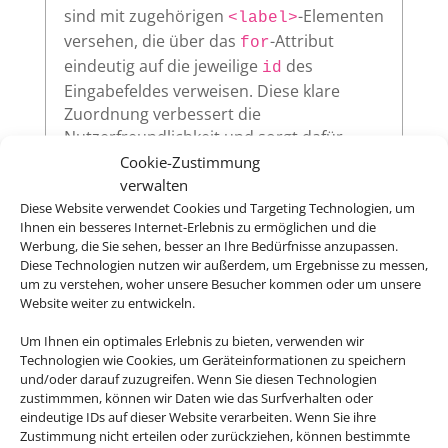
sind mit zugehörigen
-Elementen
<label>
versehen, die über das
-Attribut
for
eindeutig auf die jeweilige
des
id
Eingabefeldes verweisen. Diese klare
Zuordnung verbessert die
Nutzerfreundlichkeit und sorgt dafür,
dass assistive Technologien wie
Cookie-Zustimmung
Screenreader die Beschriftungen korrekt
verwalten
vorlesen.
Diese Website verwendet Cookies und Targeting Technologien, um
Ihnen ein besseres Internet-Erlebnis zu ermöglichen und die
Werbung, die Sie sehen, besser an Ihre Bedürfnisse anzupassen.
Diese Technologien nutzen wir außerdem, um Ergebnisse zu messen,
um zu verstehen, woher unsere Besucher kommen oder um unsere
Sichtbarer Fokus
Website weiter zu entwickeln.
Alle interaktiven Elemente auf unserer
Um Ihnen ein optimales Erlebnis zu bieten, verwenden wir
Website – wie Links, Buttons oder
Technologien wie Cookies, um Geräteinformationen zu speichern
Formularfelder – zeigen klar sichtbar an,
und/oder darauf zuzugreifen. Wenn Sie diesen Technologien
zustimmmen, können wir Daten wie das Surfverhalten oder
wenn sie per Tastatur ausgewählt werden.
eindeutige IDs auf dieser Website verarbeiten. Wenn Sie ihre
So ermöglichen wir eine vollständige
Zustimmung nicht erteilen oder zurückziehen, können bestimmte
Bedienung auch ohne Maus.