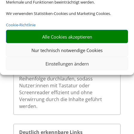
Merkmale und Funktionen beeinträchtigt werden.
Wir verwenden Statistiken-Cookies und Marketing Cookies.
Cookie-Richtlinie
Sinnvolle Fokusreihenfolge bei
Tastaturnutzung
Alle Cookies akzeptieren
Die Fokusreihenfolge auf unserer Website
Nur technisch notwendige Cookies
ist logisch und entspricht dem visuellen
Aufbau der Seite. Beim Navigieren mit der
Einstellungen ändern
Tabulatortaste werden interaktive
Elemente in einer nachvollziehbaren
Reihenfolge durchlaufen, sodass
Nutzer:innen mit Tastatur oder
Screenreader effizient und ohne
Verwirrung durch die Inhalte geführt
werden.
Deutlich erkennbare Links