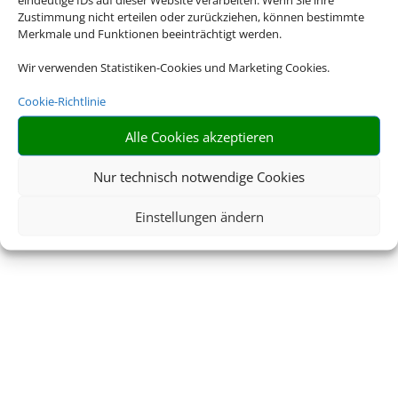
Zustimmung nicht erteilen oder zurückziehen, können bestimmte
Impressum
Datenschutzerklärung
Merkmale und Funktionen beeinträchtigt werden.
AGB
Kontakt
Wir verwenden Statistiken-Cookies und Marketing Cookies.
Cookie-Richtlinie
Service
Blacklisted Airlines
Alle Cookies akzeptieren
Online Check-In
Barrierefreiheitserklärun
g
Nur technisch notwendige Cookies
Einstellungen ändern
© 2026 • Schmetterling